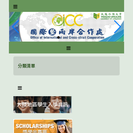
跳
到
主
要
內
容
區
塊
分類清單