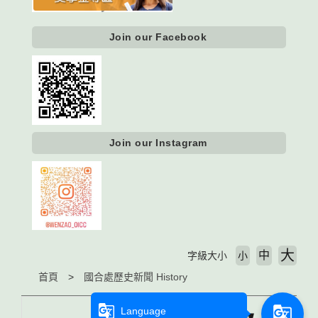
Join our Facebook
Join our Instagram
大
中
字級大小
小
首頁
國合處歷史新聞 History
g_translate
g_translate
Language