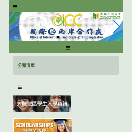
跳
到
主
要
內
容
區
塊
分類清單