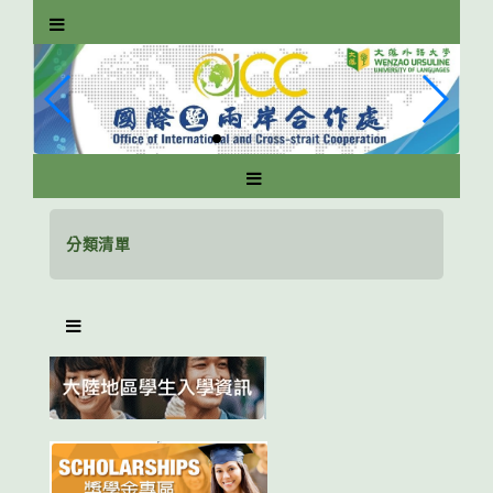
跳
到
主
要
內
容
區
塊
分類清單