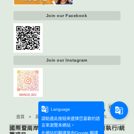
Join our Facebook
Join our Instagram
大
中
字級大小
小
g_translate
g_translate
Language
首頁
高等教育深耕計畫 Higher Education Sprout Project
請點選此按鈕來選擇您喜歡的語
言來瀏覽本網站。
國際暨兩岸合作處 高等教育深耕計畫執行/統
此網站的翻譯是由
Google 翻譯