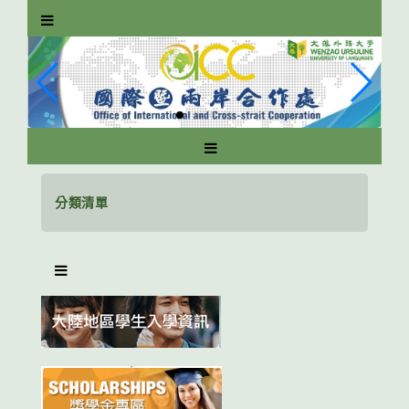
跳
到
主
要
內
容
區
塊
分類清單