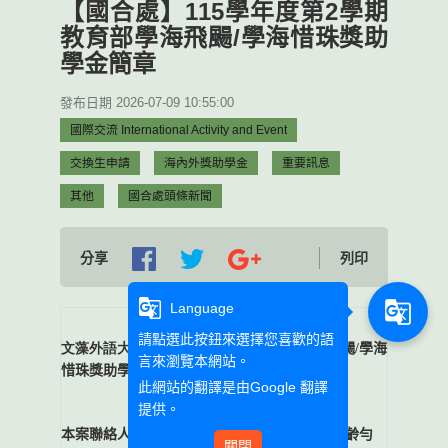
【國合處】115學年度第2學期
教育部學海飛颺/學海惜珠獎助
學金簡章
發布日期 2026-07-09 10:55:00
國際交流 International Activity and Event
交換生申請
海內外獎助學金
重要訊息
其他
國合處頭條新聞
分享
列印
g_translate
g_translate
Language
請點選此按鈕來選擇您喜歡的語
文藻外語大學115學
年度第2學期教育部學海飛颺/學海
言來瀏覽本網站。
惜珠獎助學金簡章請參閱附件
此網站的翻譯是由
Google 翻譯
提供。
本案聯絡人：國際暨兩岸合作處 國際交流組胡齡勻
關閉