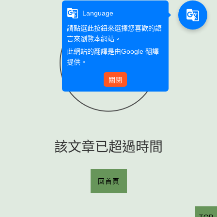
g_translate
g_translate
Language
請點選此按鈕來選擇您喜歡的語
言來瀏覽本網站。
此網站的翻譯是由
Google 翻譯
提供。
關閉
該文章已超過時間
回首頁