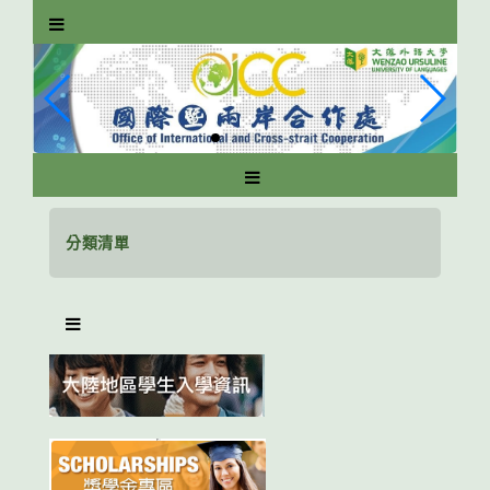
跳
到
主
要
內
容
區
塊
分類清單