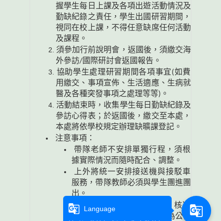
握學生每日上課及各項出遊活動情況及
勤缺紀錄之責任，學生出國研習期間，
視同在校上課，不得任意缺席任何活動
及課程。
須參加行前說明會，返國後，須繳交海
外參訪/國際研討會返國報告。
協助學生處理研習期間各項事宜(如費
用繳交、事項宣佈、生活適應、生病就
醫及各種突發事項之處理等等)。
活動結束時，收集學生每日勤缺紀錄及
參訪心得表；於返國後，繳交至本處，
本處將依學校規定辦理缺曠課登記。
注意事項：
帶隊老師不安排單獨行程，須根
據實際情況而隨時配合、調整。
上外將統一安排接送機與接駁車
服務，帶隊教師必須與學生團進團
出。
此活動經由本處統一上簽，核准
g_translate
g_translate
Language
後，帶隊老師再依該簽呈作為公假