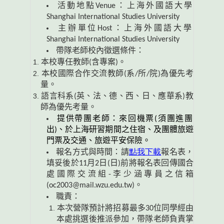
活動地點Venue：上海外國語大學
Shanghai International Studies University
主辦單位Host：上海外國語大學
Shanghai International Studies University
帶隊老師校內徵選條件：
本校專任教師(含專案)。
本校國際合作交流教師(系/所/院)為優先考
量。
語言科系(英、法、德、西、日、應華系)教
師為優先考量。
提供帶團老師：來回機票(須團進團
出)、於上海研習期間之住宿、及團體旅遊
門票及交通、旅遊平安保險。
點我下載
報名方式與時間：請
報名表，
填妥後於11月2日(日)前將報名表回傳國合
處國際交流組-李少涵專員之信箱
(oc2003@mail.wzu.edu.tw)。
職責：
本次營隊預計將招募最多30位同學經由
本處挑選後推派參加，帶隊老師負責掌