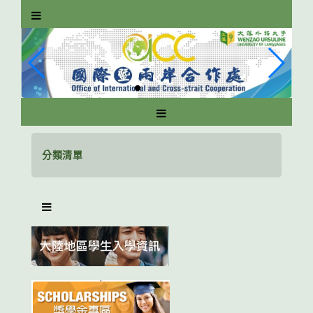
跳
到
主
要
內
容
區
塊
分類清單