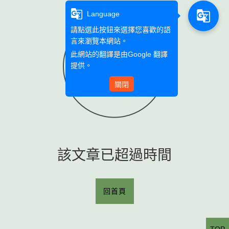
g_translate
g_translate
Language
請點選此按鈕來選擇您喜歡的語
言來瀏覽本網站。
此網站的翻譯是由
Google 翻譯
提供。
關閉
該文章已超過時間
回首頁