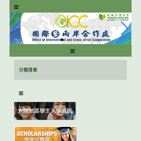
跳
到
主
要
內
容
區
塊
分類清單