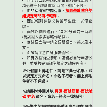
同學於面試時間提前至報到場地簽到，
務必遵守各語組規定時間，逾時不候。
由於準備室空間有限，
請同學於依各語
。
組規定時間再行報到
面試報到請務必
攜帶學生證
，以便查
驗。
面試以團體進行，
10-20
分鐘為一時段
視該組人數多寡略作增減
。
(
)
應試語言為
申請之語組語言
、英文及中
文。
面試請注意自身服裝儀容。
如有課程衝堂情形，請務必自行申請公
假，並妥善完備課堂規定之請假程序。
※公假需上傳附件，請截下此份名單，並
以規定方式命名，命名不符者、無上傳附
件者不予通過。
※請將附件圖片以
頁碼
-
面試語組
-
面試號
碼
-
姓名
命名，命名不符者一律退回。
※指導老師請選擇國際暨兩岸合作處
-
國際