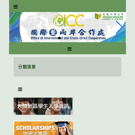
跳
到
主
要
內
容
區
塊
分類清單