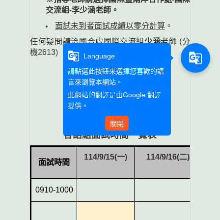
交流組
-
李少涵老師。
面試未到者面試成績以零分計算
。
任何疑問請洽國合處國際交流組
少涵
老師
(
分
機
2613)
g_translate
g_translate
Language
請點選此按鈕來選擇您喜歡的語
言來瀏覽本網站。
此網站的翻譯是由
Google 翻譯
提供。
關閉
各語組面試時間一覽表
114/9/15(
一
)
114/9/16(
二
)
114/
面試時間
0910-1000