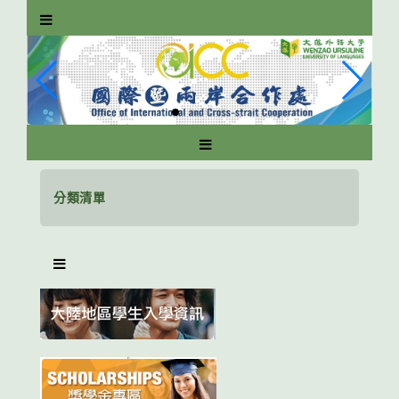
跳
到
主
要
內
容
區
塊
分類清單