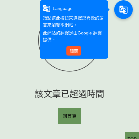
g_translate
g_translate
Language
請點選此按鈕來選擇您喜歡的語
言來瀏覽本網站。
此網站的翻譯是由
Google 翻譯
提供。
關閉
該文章已超過時間
回首頁