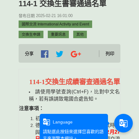
114-1 交換生書審通過名單
發布日期 2025-02-21 16:01:00
國際交流 International Activity and Event
交換生申請
重要訊息
其他
分享
列印
114-1交換生成績審查通過名單
請使用學號查詢
(Ctrl+F)
，比對中文名
稱，若有誤請致電國合處告知。
注意事項：
初審通過順序非依照成績。
g_translate
g_translate
Language
德語組
&
華語暨東南亞語組的面試時間
請點選此按鈕來選擇您喜歡的語
2
月
27
與地點已公布；剩餘語組預計於
言來瀏覽本網站。
日
17
點
前公告，請注意國合處國際交流