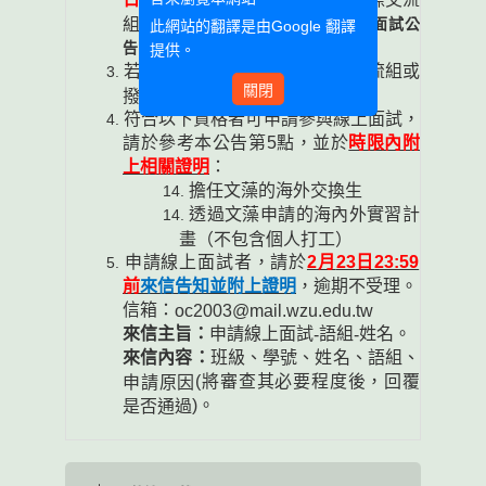
組網頁-
114
學年度第
1
學期
交換生面試公
此網站的翻譯是由
Google 翻譯
。
告
提供。
若有任何疑問請至國合處國際交流組或
關閉
2613
詢問少涵老師。
撥打分機
符合以下資格者可申請參與線上面試，
請於參考本公告第
5
點，並於
時限內附
上相關證明
：
擔任文藻的海外交換生
透過文藻申請的海內外實習計
畫（不包含個人打工）
申請線上面試者，請於
2
月
23
日
23:59
前
來信告知並附上證明
，逾期不受理。
信箱：
oc2003@mail.wzu.edu.tw
來信主旨：
申請線上面試
語組
姓名。
-
-
來信內容：
班級、學號、姓名、語組、
(
將審查其必要程度後，回覆
申請原因
)
。
是否通過