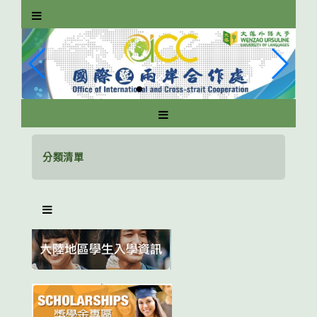
跳
到
主
要
內
容
區
塊
分類清單