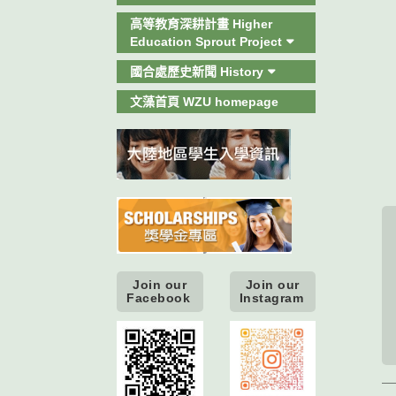
高等教育深耕計畫 Higher
Education Sprout Project
國合處歷史新聞 History
文藻首頁 WZU homepage
Join our
Join our
Facebook
Instagram