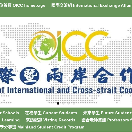
首頁 OICC homepage
國際交流組 International Exchange Affair
 Schools
在校學生 Current Students
未來學生 Future Student
Learning
來訪紀錄 Visting Records
國合老師資訊 Professors for 
分專班 Mainland Student Credit Program