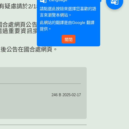
g_translate
疑慮請於2/18前至國合
請點選此按鈕來選擇您喜歡的語
言來瀏覽本網站。
此網站的翻譯是由
Google 翻譯
國合處網頁公告及信箱(若
提供。
錯過重要資訊損失自身權
關閉
之後公告在國合處網頁。
246 B 2025-02-17