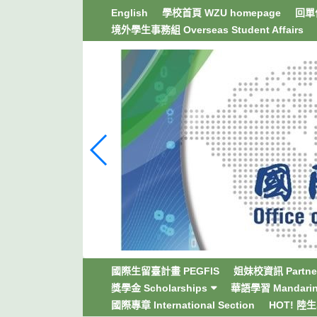
跳
English
學校首頁 WZU homepage
回單位
到
境外學生事務組 Overseas Student Affairs
主
要
內
容
區
塊
國際生留臺計畫 PEGFIS
姐妹校資訊 Partner
獎學金 Scholarships
華語學習 Mandarin 
國際專章 International Section
HOT! 陸生學