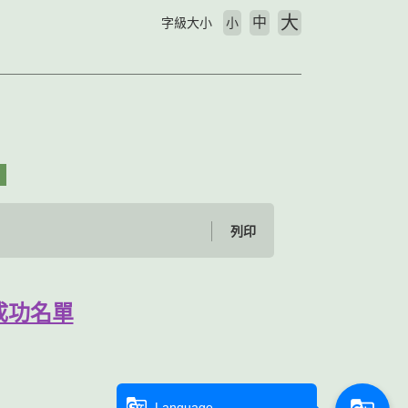
大
中
字級大小
小
列印
成功名單
g_translate
Language