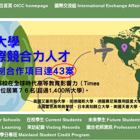
首頁 OICC homepage
國際交流組 International Exchange Affair
 Schools
在校學生 Current Students
未來學生 Future Student
Learning
來訪紀錄 Visting Records
國合老師資訊 Professors for 
分專班 Mainland Student Credit Program