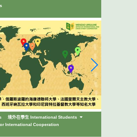
s
s
境外在學生 International Students
International Cooperation