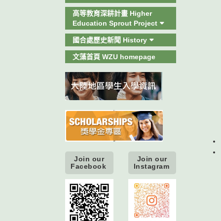
高等教育深耕計畫 Higher
Education Sprout Project
國合處歷史新聞 History
文藻首頁 WZU homepage
Join our
Join our
Facebook
Instagram