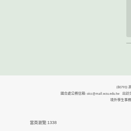
(80793
國合處公務信箱: oicc@mail.wzu.edu.tw 出訪交換生實
境外學生事務(分機26
當頁瀏覽:1338