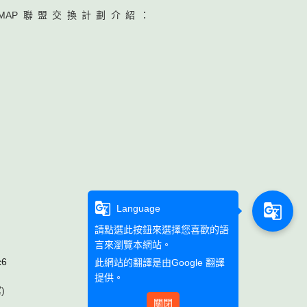
MAP聯盟交換計劃介紹：
g_translate
g_translate
Language
請點選此按鈕來選擇您喜歡的語
言來瀏覽本網站。
c6
此網站的翻譯是由
Google 翻譯
提供。
)
關閉