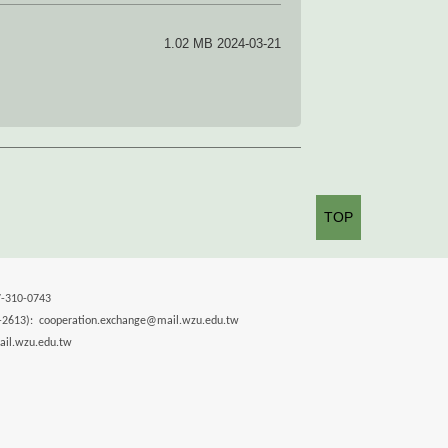
1.02 MB 2024-03-21
TOP
10-0743
 cooperation.exchange@mail.wzu.edu.tw
l.wzu.edu.tw