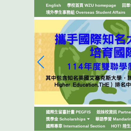
跳
English
學校首頁 WZU homepage
回單位
到
境外學生事務組 Overseas Student Affairs
主
要
內
容
區
塊
國際生留臺計畫 PEGFIS
姐妹校資訊 Partner
獎學金 Scholarships
華語學習 Mandarin 
國際專章 International Section
HOT! 陸生學