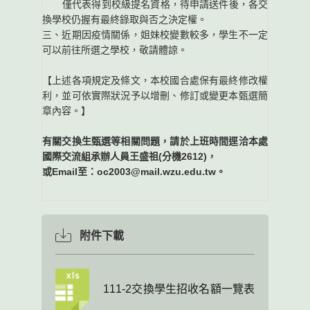
僅代表得到校級提名資格，待申請送件後，各交
換學校仍握有最終錄取與否之決定權。
三、近期因疫情關係，姐妹校變數較多，學生不一定
可以前往所選之學校，敬請體諒。
【上述各項規定及條文，本校國合處保有最終修改權
利，並可依實際狀況予以增刪、修訂或變更本甄選簡
章內容。】
有關交換生甄選等相關問題，請於上班時間逕洽本處
國際交流組承辦人員王盛祖(分機2612)，
或Email至：oc2003@mail.wzu.edu.tw。
附件下載
111-2交換學生招收名額一覽表