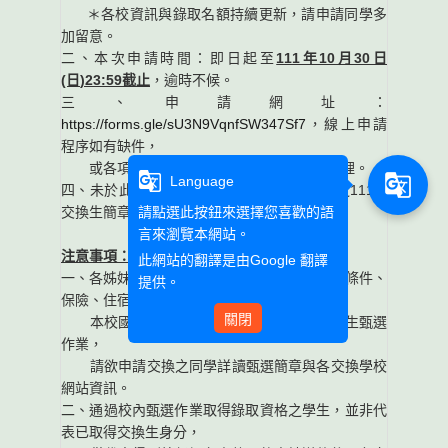
＊各校資訊與錄取名額持續更新，請申請同學多
加留意。
二、本次申請時間：即日起至
111年10月30日
(日
)23:59截止
，逾時不候。
三、申請網址：
https://forms.gle/sU3N9VqnfSW347Sf7
，線上申請
程序如有缺件，
或各項申請資料有誤或不完整者，恕不受理。
g_translate
g_translate
Language
四、未於此公告完備之事項比照第一次甄選之111-1
交換生簡章辦理。
請點選此按鈕來選擇您喜歡的語
言來瀏覽本網站。
注意事項：
此網站的翻譯是由
Google 翻譯
一、各姊妹校針對開放交換之學制/學籍、需求條件、
提供。
保險、住宿等規定皆不相同，
關閉
本校國合處依各交換學校規定辦理交換學生甄選
作業，
請欲申請交換之同學詳讀甄選簡章與各交換學校
網站資訊。
二、通過校內甄選作業取得錄取資格之學生，並非代
表已取得交換生身分，