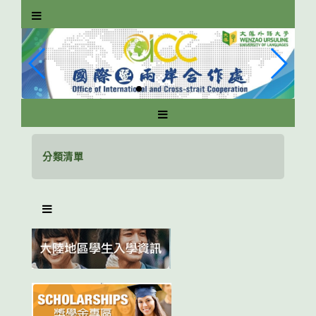
跳
到
主
要
內
容
區
塊
分類清單