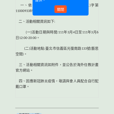
提供。
一、依據教育部
110
年
8
月
18
日臺教師
(
三
)
字第
關閉
1100093385
號函核定辦理靜態成果展。
二、活動相關資訊如下
:
(
一
)
活動日期與時間
:111
年
3
月
4
日至
111
年
3
月
6
日
12:00-20:00
。
(
二
)
活動地點
:
臺北市信義區光復南路
133
號
(
藝思
空間
)
。
三、活動相關資訊如附件，並公告於海外任教計畫
官方網站。
四、因應新冠肺炎疫情，敬請與會人員配合自行配
戴口罩。