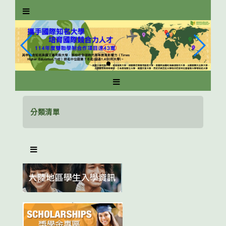
跳
到
主
要
內
容
區
塊
分類清單