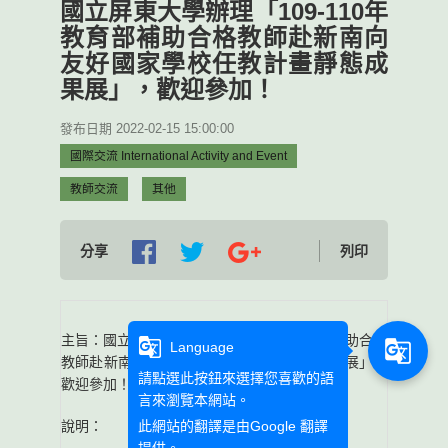
國立屏東大學辦理「109-110年
教育部補助合格教師赴新南向
友好國家學校任教計畫靜態成
果展」，歡迎參加！
發布日期 2022-02-15 15:00:00
國際交流 International Activity and Event
教師交流
其他
分享
列印
主旨：國立屏東大學辦理「
109-110
年教育部補助合格
g_translate
g_translate
Language
教師赴新南向友好國家學校任教計畫靜態成果展」，
請點選此按鈕來選擇您喜歡的語
歡迎參加！
言來瀏覽本網站。
此網站的翻譯是由
Google 翻譯
說明：