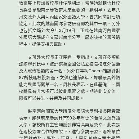
教育展上與該校校長杜俊明相談，當時她就相信杜校
長將會是越南高等教育未來重要的一顆明星。去年八
月文藻外大與河內國家外國語大學，曾共同商訂七項
協定，此次的越南團隊參訪研習即為其中一項。另外
也包括文藻外大今年3月19日，正式在越南河內國家
外國語大學成立文藻越南辦公室，感謝該校於籌設過
程中，提供支持與幫助。
文藻外大校長周守民進一步指出，文藻在多項雜
誌媒體評比中，被評選為全國公私立技職校院外語類
及大眾傳播類的第一名。另外在年初Cheers雜誌針對
87所技職校院評選，文藻也連續8年，蟬聯最具外語
能力與國際觀第一名。周校長表示，在此基礎上，兩
校將具有非常多可以彼此學習之處。期待此次交流，
兩校可以共生、共榮及共同成長。
越南河內國家大學所屬外國語大學副校長阮春龍
表示，能夠前來參訪具有50多年歷史的台灣文藻外語
大學，該校所有主管均感到非常高興及榮幸。此次是
在兩校簽署合作的框架下，進行參訪研習。兩校單位
主管就教務、學務、研發、人事及其他有關大學管