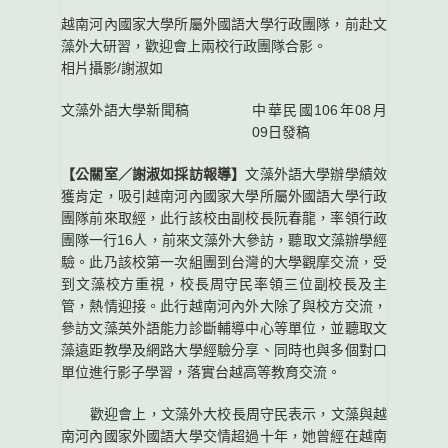
越南河內國家大學所屬外國語大學行政團隊，前赴文
藻外大研習，歡迎會上兩校行政團隊合影。
相片攝影/謝淑如
文藻外語大學新聞稿
中華民國106年08月
09日發稿
【公關室／謝淑如採訪報導】
文藻外語大學辦學績效
獲肯定，吸引越南河內國家大學所屬外國語大學行政
團隊前來取經，此行該校由副校長阮春龍，率領行政
團隊一行16人，前來文藻外大參訪，聽取文藻辦學經
驗。此乃該校第一次組團到台灣的大學觀摩交流，受
到文藻校方重視，校長周守民率領三位副校長及主
管，熱情迎接。此行越南河內外大除了與校方交流，
參訪文藻英外語能力診斷輔導中心等單位，並聽取文
藻遠距教學及網路大學經驗分享、同時也與多個對口
單位進行影子學習，落實台越高等教育交流。
歡迎會上，文藻外大校長周守民表示，文藻與越
南河內國家外國語大學交情超過十年，她曾經在越南