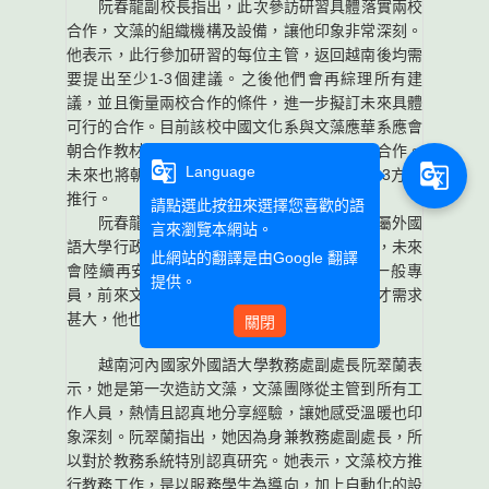
阮春龍副校長指出，此次參訪研習具體落實兩校
合作，文藻的組織機構及設備，讓他印象非常深刻。
他表示，此行參加研習的每位主管，返回越南後均需
要提出至少1-3個建議。之後他們會再綜理所有建
議，並且衡量兩校合作的條件，進一步擬訂未來具體
可行的合作。目前該校中國文化系與文藻應華系應會
朝合作教材編寫、學生交換及開設短期班方面合作。
g_translate
g_translate
Language
未來也將朝交換學生方面，考慮以2+2或者1+3方式
推行。
請點選此按鈕來選擇您喜歡的語
阮春龍副校長強調，越南河內國家大學所屬外國
言來瀏覽本網站。
語大學行政團隊，此次的學習只是第一個前站，未來
此網站的翻譯是由
Google 翻譯
會陸續再安排該校主要的幹部、主管，甚至一般專
提供。
員，前來文藻學習。鑒於目前越南河內外語人才需求
甚大，他也會推薦到台灣文藻外大學習中文。
關閉
越南河內國家外國語大學教務處副處長阮翠蘭表
示，她是第一次造訪文藻，文藻團隊從主管到所有工
作人員，熱情且認真地分享經驗，讓她感受溫暖也印
象深刻。阮翠蘭指出，她因為身兼教務處副處長，所
以對於教務系統特別認真研究。她表示，文藻校方推
行教務工作，是以服務學生為導向，加上自動化的設