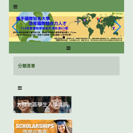
跳
到
主
要
內
容
區
塊
分類清單