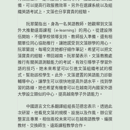
備，可以提高行政服務效率。另外在選課系統以及組
織英語考試上，文藻也分享寶貴的經驗。
阮翠蘭指出，身為一名英語教師，她觀察到文藻
外大推動遠距課程（e-learning）的用心。從建設隊
伍開始，不僅學校領導支持、教師投入準備，還有相
關單位同心協助推行，讓她感受到文藻辦學的用心。
阮翠蘭說，每場交流她都仔細作筆記，希望可以把文
藻寶貴的經驗，帶回越南。阮翠蘭表示，文藻教務處
推行有關英語測驗能力的考試，有效引導學子學習外
語的技巧，她未來希望可以引進文藻組織考試的模
式，幫助該校學生。此外，文藻建置的英語能力診斷
輔導中心，讓學生可以很快地提高外語水平，找到學
習的路線，她也希望有機會可以在越南河內國家外語
大學設立類似的中心，提高越南學子外語能力。
中國語言文化系翻譯組組長范德忠表示，透過此
次研習，他看見文藻的規模、設施以及作風，辦公室
整潔且專業。相信兩校未來可以在越南語教學、編撰
教材、交換師生、遠距課程教學合作。