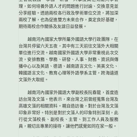
理，如何培養外語人才的問題進行討論、交換意見並
分享經驗。透過兩校各行政及學術單位交流，將加深
兩校了解，也為促進雙方未來合作，奠定良好基礎，
期待兩校合作關係及友誼日益發展。
越南河內國家大學所屬外國語大學行政團隊，在
台灣共停留六天五夜，其中有三天前往文藻外大相關
單位進行交流。越南國家外國語大學非常重視此次交
流，安排教務、學務、研發、人事、財務、資訊與傳
播中心以及英語、德語、越南語言文化、英美文化、
韓國語言文化、教育心理等外語學系主管，跨海遠道
文藻外大取經。
越南河內國家外國語大學副校長阮春龍，首度造
訪台灣及文藻。他表示，來台灣之前曾經蒐集台灣及
高雄文藻的相關資料。親自造訪後，對於台灣及文藻
印象非常好。特別是對於文藻人的印象特別深刻，此
行從文藻校長、副校長、主管、到工作人員及服務
員，親切且專業的接待，讓他們感覺如同在家一般。