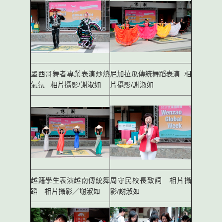
墨西哥舞者專業表演炒熱
尼加拉瓜傳統舞蹈表演 相
氣氛 相片攝影/謝淑如
片攝影/謝淑如
越籍學生表演越南傳統舞
周守民校長致詞 相片攝
蹈 相片攝影／謝淑如
影/謝淑如