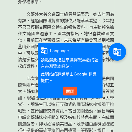
外學校求學。
文藻外大英文系四年級黃彗娟表示，她去年因為
有課，經過國際博覽會的攤位只能草草看過。今年她
不只已經擲交國際交換生的報名資料，也主動報名擔
任文藻國際週志工。黃彗娟指出，她很喜歡韓國文
化，目前正在學習韓語，未來希望有機會可以到韓國
釜山外國語大學求學。黃彗娟進一步表示，在國際週
g_translate
g_translate
Language
中，可以跟曾經有出國交換經驗的同學交流，更可以
清楚掌握交流的資訊，同時還可以拿到不同國家姊妹
請點選此按鈕來選擇您喜歡的語
校的資料，非常實用。
言來瀏覽本網站。
此網站的翻譯是由
Google 翻譯
此次文藻外大「國際姊妹校交流博覽會」是由國
提供。
際暨兩岸合作處舉辦，內容除有擺設攤位詳細介紹五
大洲姊妹校外，也提供海外實習及獎學金申請等資
關閉
訊。現場攤位同時搭配行動載具裝置（Kahoot大學
堂），讓學生可以進行互動式的國際姊妹校知識王挑
戰賽，宣傳國際交流資訊。當日闖關活動，題目均與
申請文藻姊妹校相關流程及姊妹校特色有關，完成闖
關遊戲者，即可獲得精美禮品，及參加由龍群國際旅
行社提供的高雄至澳門來回機票一張摸彩。當日，文