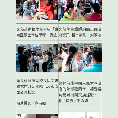
文藻越南籍學生介紹「東
文藻學生踴躍詢問出國交
南亞碩士學位學程」資訊
流資訊 相片攝影／謝淑如
顧長永國際副校長接受媒
曾經前往中國人民大學交
體採訪介紹國際化及東南
換的陸郁廷同學，接受採
亞交流狀況
訪暢談出國交換經驗。
相片攝影／謝淑如
相片攝影／謝淑如