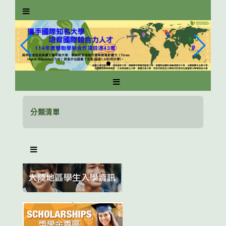
跳
到
主
要
內
容
區
塊
分類清單