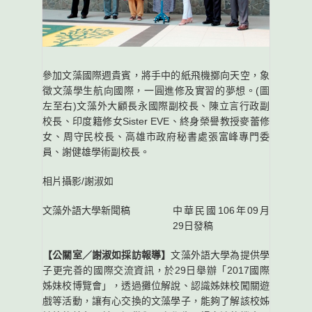
參加文藻國際週貴賓，將手中的紙飛機擲向天空，象
徵文藻學生航向國際，一圓進修及實習的夢想。(圖
左至右)文藻外大顧長永國際副校長、陳立言行政副
校長、印度籍修女Sister EVE、終身榮譽教授麥蕾修
女、周守民校長、高雄市政府秘書處張富峰專門委
員、謝健雄學術副校長。
相片攝影/謝淑如
文藻外語大學新聞稿
中華民國106年09月
29日發稿
【公關室／謝淑如採訪報導】
文藻外語大學為提供學
子更完善的國際交流資訊，於29日舉辦「2017國際
姊妹校博覽會」，透過攤位解說、認識姊妹校闖關遊
戲等活動，讓有心交換的文藻學子，能夠了解該校姊