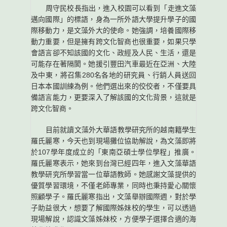
周守民校長指出，進入校園可以看到「走進文藻
邁向國際」的標語，身為一所外語大學提升學子的國
際移動力，是文藻外大的使命。她強調，培養國際移
動力重要，但是擁有跨文化智商也很重要，如果只學
會語言卻不知該國的文化、政經及人民、生活，還是
可能存在著隔閡。她援引豐田汽車最近在亞洲、大陸
及中東，將召集280名各地的研究員、行銷人員送回
日本本國訓練為例。他們選出來的佼佼者，不僅要具
備語言能力，更要深入了解該國的文化背景，這就是
跨文化智商。
目前就讀文藻外大華語教學研究所的越南籍學生
羅氏麗寒，今天也到現場攤位協助解說，為文藻即將
於107學年度成立的「東南亞碩士學位學程」推廣。
羅氏麗寒表示，她來到台灣已經四年，進入文藻華語
教學研究所學習當一位華語教師。她感謝文藻提供的
優質學習環境，不僅老師專業，同時也秉持愛心關懷
照顧學子。羅氏麗寒指出，文藻舉辦國際週，對於學
子助益很大，想要了解國際姊妹校的學生，可以透過
現場解說，認識文藻姊妹校，方便學子選擇合適的海