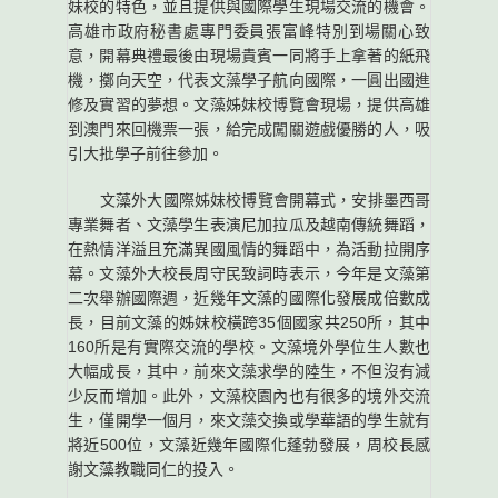
妹校的特色，並且提供與國際學生現場交流的機會。
高雄市政府秘書處專門委員張富峰特別到場關心致
意，開幕典禮最後由現場貴賓一同將手上拿著的紙飛
機，擲向天空，代表文藻學子航向國際，一圓出國進
修及實習的夢想。文藻姊妹校博覽會現場，提供高雄
到澳門來回機票一張，給完成闖關遊戲優勝的人，吸
引大批學子前往參加。
文藻外大國際姊妹校博覽會開幕式，安排墨西哥
專業舞者、文藻學生表演尼加拉瓜及越南傳統舞蹈，
在熱情洋溢且充滿異國風情的舞蹈中，為活動拉開序
幕。文藻外大校長周守民致詞時表示，今年是文藻第
二次舉辦國際週，近幾年文藻的國際化發展成倍數成
長，目前文藻的姊妹校橫跨35個國家共250所，其中
160所是有實際交流的學校。文藻境外學位生人數也
大幅成長，其中，前來文藻求學的陸生，不但沒有減
少反而增加。此外，文藻校園內也有很多的境外交流
生，僅開學一個月，來文藻交換或學華語的學生就有
將近500位，文藻近幾年國際化蓬勃發展，周校長感
謝文藻教職同仁的投入。