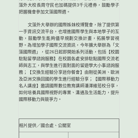
藻外大校長周守民也加碼提供3千元禮券，鼓勵學子
把握機會參加文藻國際週。
文藻外大舉辦的國際姊妹校博覽會，除了提供第
一手資訊交流平台，也增進國際學生與本地學子的互
動，鼓勵學生能夠儘早規劃交換計畫，拓展學習視
野。為增加學子國際交流資訊，今年擴大舉辦為「文
藻國際週」，從26日起即開始系列活動，包括【校園
駐點留學諮詢服務】在校園各處安排駐點國際交流老
師與志工，與學生進行面對面的留遊學大小事諮詢服
務；【交換生經驗分享迷你餐會】由剛從美洲、歐洲
及亞洲交換回國的學生進行經驗分享；【國際移動力
名人講座】邀請國際數位教育講師潘澤維蒞校分享，
如何培養具國際視野的專業、溝通及生活能力，提升
國際移動力與競爭力。
相片提供／國合處、公關室